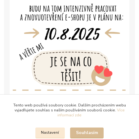
Tento web používá soubory cookie. Dalším procházením webu
vyjadřujete souhlas s naším používáním souborů cookie.
Více
informací zde
Souhlasím
Nastavení