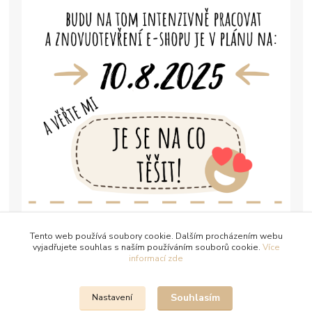
Tento web používá soubory cookie. Dalším procházením webu
vyjadřujete souhlas s naším používáním souborů cookie.
Více
informací zde
Souhlasím
Nastavení