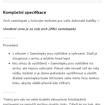
Kompletní specifikace
Arch samolepek s hotovým motivem pro vaše dokonalé balíčky ✨
Uvedená cena je za celý arch (20ks samolepek).
...................
Provedení:
s ořezem = Samolepky jsou vytištěné a vyřezané. Stačí je
sloupnout z archu a můžete hned lepit.
bez ořezu (k vystřižení) = Samolepky jsou vytištěné na
archu, ale nejsou vyřezané. Pokud vám nevadí vzít do ruky
nůžky, můžete si je doma jednoduše vystřihnout a ušetřit.
(Každá samolepka bude mít kolem sebe místo řezu tenkou
linku, abyste věděli přesně kde stříhat.)
...................
Tisknu pro vás na velmi kvalitní inkoustové fototiskárně
nastavené na nejvyšší možnou kvalitu tisku. Záleží mi na tom, aby