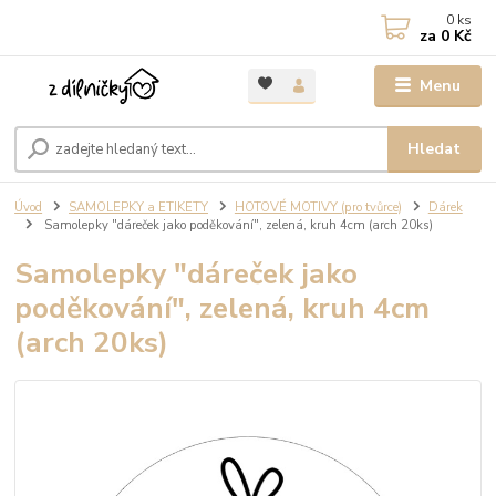
0
ks
za
0 Kč
Menu
Hledat
Úvod
SAMOLEPKY a ETIKETY
HOTOVÉ MOTIVY (pro tvůrce)
Dárek
Samolepky "dáreček jako poděkování", zelená, kruh 4cm (arch 20ks)
Samolepky "dáreček jako
poděkování", zelená, kruh 4cm
(arch 20ks)