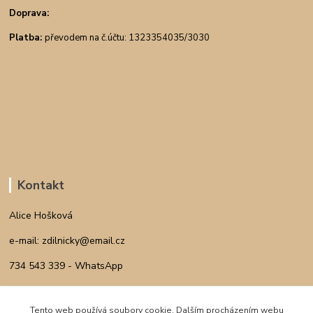
Doprava:
Platba:
převodem na č.účtu: 1323354035/3030
Kontakt
Alice Hošková
e-mail: zdilnicky@email.cz
734 543 339 - WhatsApp
INSTAGRAM
Tento web používá soubory cookie. Dalším procházením webu