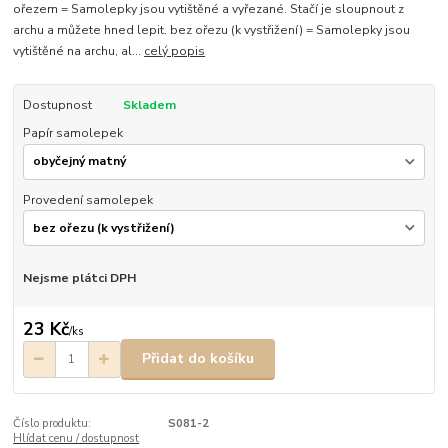
ořezem = Samolepky jsou vytištěné a vyřezané. Stačí je sloupnout z
archu a můžete hned lepit. bez ořezu (k vystřižení) = Samolepky jsou
vytištěné na archu, al...
celý popis
Dostupnost
Skladem
Papír samolepek
Provedení samolepek
Nejsme plátci DPH
23 Kč
/
ks
Přidat do košíku
Číslo produktu:
S081-2
Hlídat cenu / dostupnost