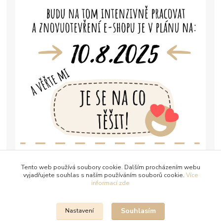
Tento web používá soubory cookie. Dalším procházením webu
vyjadřujete souhlas s naším používáním souborů cookie.
Více
informací zde
Souhlasím
Nastavení