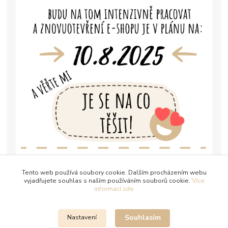
Tento web používá soubory cookie. Dalším procházením webu
vyjadřujete souhlas s naším používáním souborů cookie.
Více
informací zde
Souhlasím
Nastavení