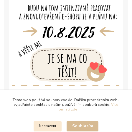
Tento web používá soubory cookie. Dalším procházením webu
vyjadřujete souhlas s naším používáním souborů cookie.
Více
informací zde
Souhlasím
Nastavení