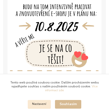
Tento web používá soubory cookie. Dalším procházením webu
vyjadřujete souhlas s naším používáním souborů cookie.
Více
informací zde
Souhlasím
Nastavení