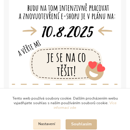
Tento web používá soubory cookie. Dalším procházením webu
vyjadřujete souhlas s naším používáním souborů cookie.
Více
informací zde
Souhlasím
Nastavení