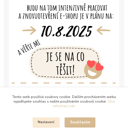
Tento web používá soubory cookie. Dalším procházením webu
vyjadřujete souhlas s naším používáním souborů cookie.
Více
informací zde
Souhlasím
Nastavení