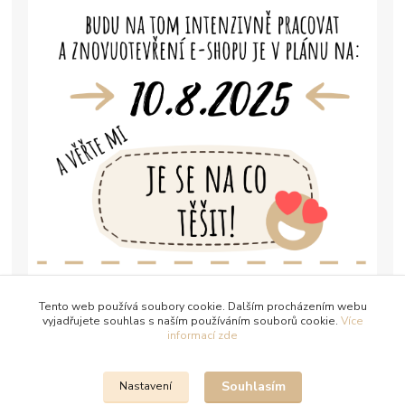
Tento web používá soubory cookie. Dalším procházením webu
vyjadřujete souhlas s naším používáním souborů cookie.
Více
informací zde
Souhlasím
Nastavení