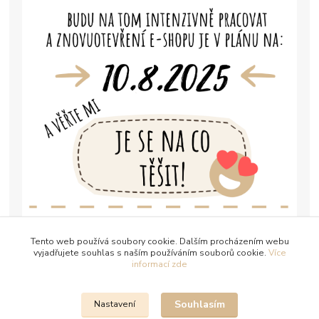
Tento web používá soubory cookie. Dalším procházením webu
vyjadřujete souhlas s naším používáním souborů cookie.
Více
informací zde
Souhlasím
Nastavení