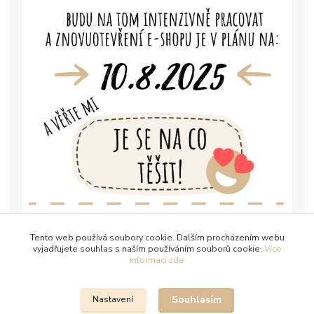
Tento web používá soubory cookie. Dalším procházením webu
vyjadřujete souhlas s naším používáním souborů cookie.
Více
informací zde
Souhlasím
Nastavení