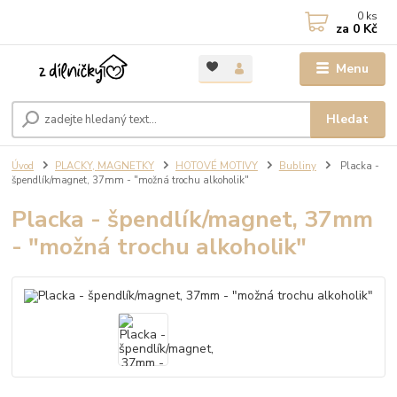
0
ks
za
0 Kč
Menu
Hledat
Úvod
PLACKY, MAGNETKY
HOTOVÉ MOTIVY
Bubliny
Placka -
špendlík/magnet, 37mm - "možná trochu alkoholik"
Placka - špendlík/magnet, 37mm
- "možná trochu alkoholik"