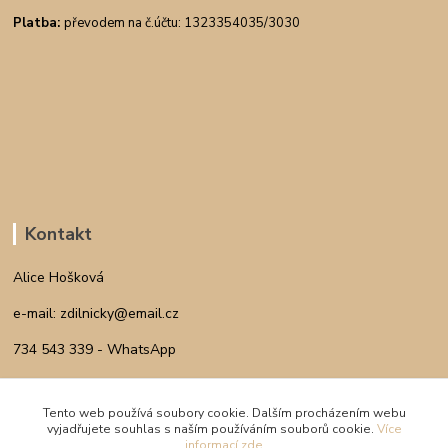
Platba:
převodem na č.účtu: 1323354035/3030
Kontakt
Alice Hošková
e-mail: zdilnicky@email.cz
734 543 339 - WhatsApp
INSTAGRAM
Tento web používá soubory cookie. Dalším procházením webu
vyjadřujete souhlas s naším používáním souborů cookie.
Více
informací zde