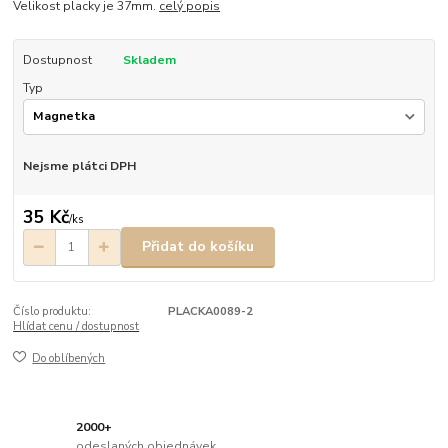
Velikost placky je 37mm.
celý popis
Dostupnost
Skladem
Typ
Nejsme plátci DPH
35 Kč
/
ks
Přidat do košíku
Číslo produktu:
PLACKA0089-2
Hlídat cenu / dostupnost
Do oblíbených
2000+
odeslaných objednávek