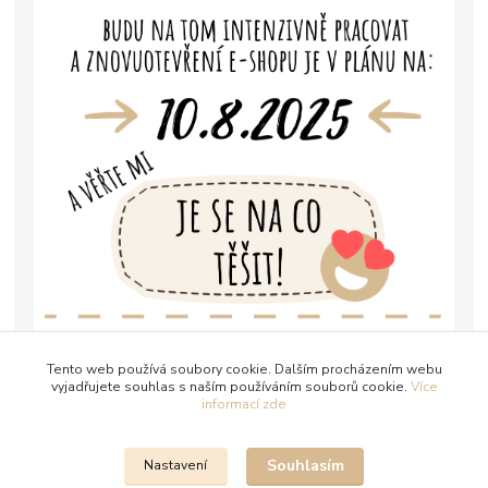
Tento web používá soubory cookie. Dalším procházením webu
vyjadřujete souhlas s naším používáním souborů cookie.
Více
informací zde
Souhlasím
Nastavení