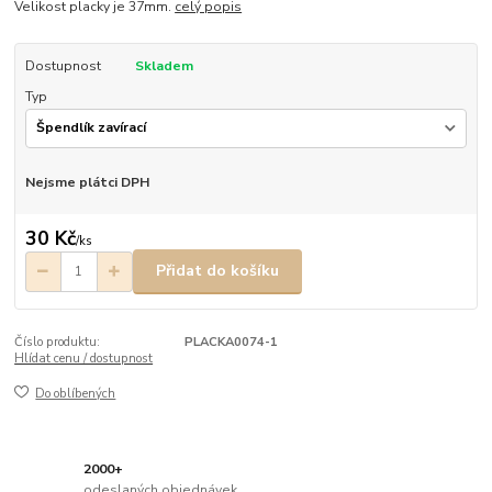
Velikost placky je 37mm.
celý popis
Dostupnost
Skladem
Typ
Nejsme plátci DPH
30 Kč
/
ks
Přidat do košíku
Číslo produktu:
PLACKA0074-1
Hlídat cenu / dostupnost
Do oblíbených
2000+
odeslaných objednávek