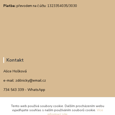
Platba:
převodem na č.účtu: 1323354035/3030
Kontakt
Alice Hošková
e-mail: zdilnicky@email.cz
734 543 339 - WhatsApp
INSTAGRAM
Tento web používá soubory cookie. Dalším procházením webu
vyjadřujete souhlas s naším používáním souborů cookie.
Více
informací zde