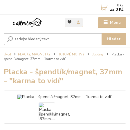
0
ks
za
0 Kč
Menu
Hledat
Úvod
PLACKY, MAGNETKY
HOTOVÉ MOTIVY
Bubliny
Placka -
špendlík/magnet, 37mm - "karma to vidí"
Placka - špendlík/magnet, 37mm
- "karma to vidí"