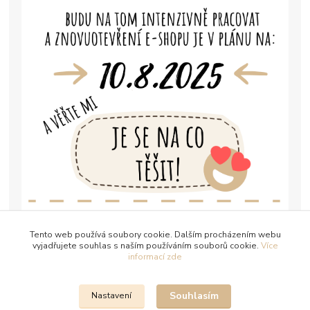
Tento web používá soubory cookie. Dalším procházením webu
vyjadřujete souhlas s naším používáním souborů cookie.
Více
informací zde
Souhlasím
Nastavení