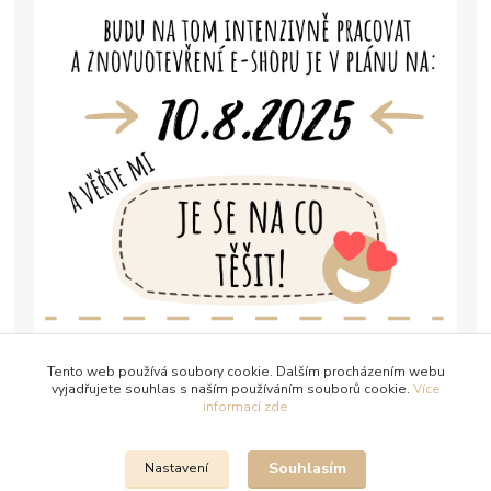
Tento web používá soubory cookie. Dalším procházením webu
vyjadřujete souhlas s naším používáním souborů cookie.
Více
informací zde
Souhlasím
Nastavení