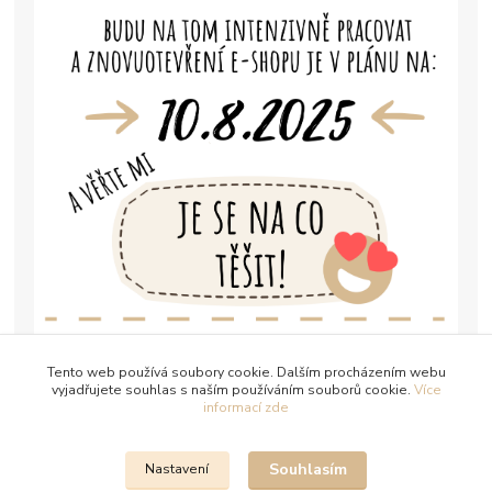
Tento web používá soubory cookie. Dalším procházením webu
vyjadřujete souhlas s naším používáním souborů cookie.
Více
informací zde
Souhlasím
Nastavení