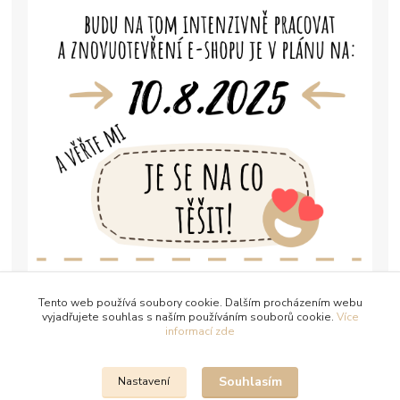
Tento web používá soubory cookie. Dalším procházením webu
vyjadřujete souhlas s naším používáním souborů cookie.
Více
informací zde
Souhlasím
Nastavení