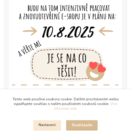
Tento web používá soubory cookie. Dalším procházením webu
vyjadřujete souhlas s naším používáním souborů cookie.
Více
informací zde
Souhlasím
Nastavení