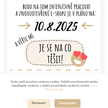
Tento web používá soubory cookie. Dalším procházením webu
vyjadřujete souhlas s naším používáním souborů cookie.
Více
informací zde
Souhlasím
Nastavení