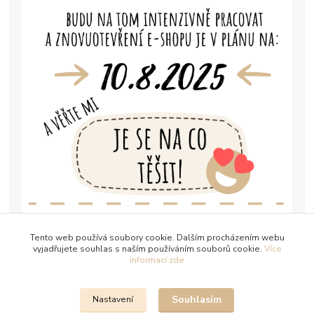
Tento web používá soubory cookie. Dalším procházením webu
vyjadřujete souhlas s naším používáním souborů cookie.
Více
informací zde
Souhlasím
Nastavení