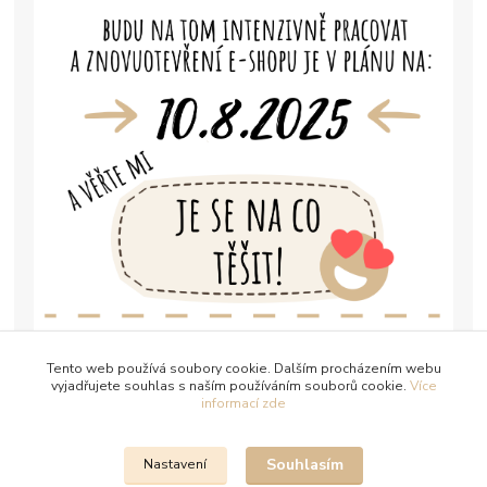
Tento web používá soubory cookie. Dalším procházením webu
vyjadřujete souhlas s naším používáním souborů cookie.
Více
informací zde
Souhlasím
Nastavení