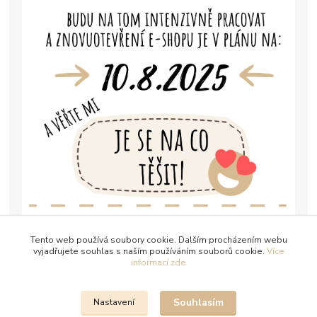
Tento web používá soubory cookie. Dalším procházením webu
vyjadřujete souhlas s naším používáním souborů cookie.
Více
informací zde
Souhlasím
Nastavení