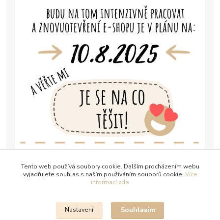
Tento web používá soubory cookie. Dalším procházením webu
vyjadřujete souhlas s naším používáním souborů cookie.
Více
informací zde
Souhlasím
Nastavení