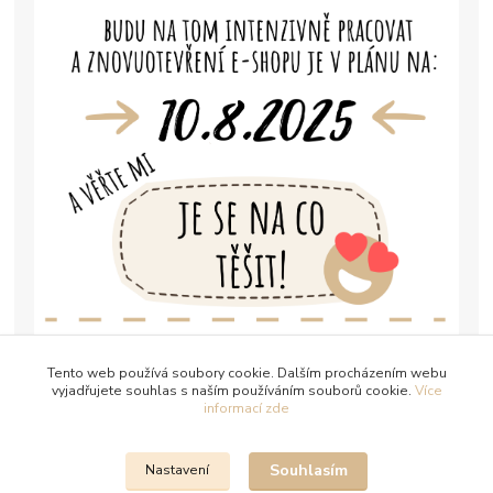
Tento web používá soubory cookie. Dalším procházením webu
vyjadřujete souhlas s naším používáním souborů cookie.
Více
informací zde
Souhlasím
Nastavení