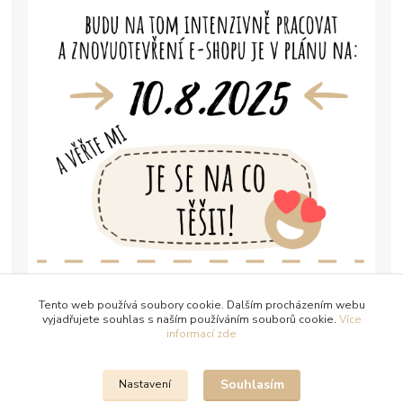
Tento web používá soubory cookie. Dalším procházením webu
vyjadřujete souhlas s naším používáním souborů cookie.
Více
informací zde
Souhlasím
Nastavení