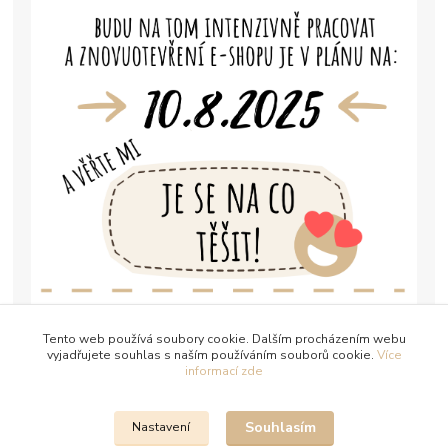
Tento web používá soubory cookie. Dalším procházením webu
vyjadřujete souhlas s naším používáním souborů cookie.
Více
informací zde
Souhlasím
Nastavení