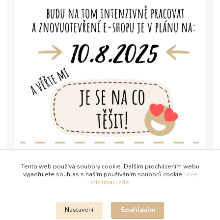
Tento web používá soubory cookie. Dalším procházením webu
vyjadřujete souhlas s naším používáním souborů cookie.
Více
informací zde
Souhlasím
Nastavení