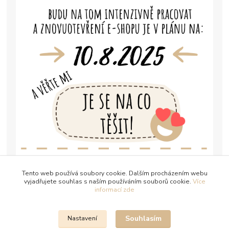
Tento web používá soubory cookie. Dalším procházením webu
vyjadřujete souhlas s naším používáním souborů cookie.
Více
informací zde
Souhlasím
Nastavení