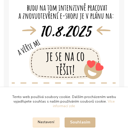
Tento web používá soubory cookie. Dalším procházením webu
vyjadřujete souhlas s naším používáním souborů cookie.
Více
informací zde
Souhlasím
Nastavení