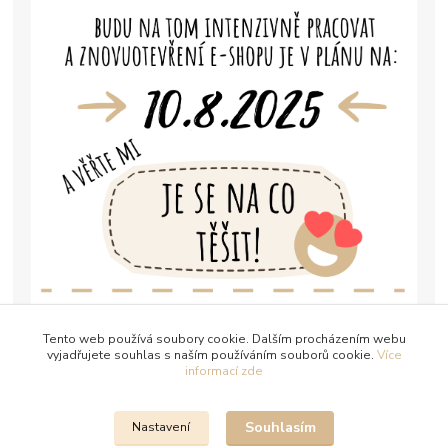
Tento web používá soubory cookie. Dalším procházením webu
vyjadřujete souhlas s naším používáním souborů cookie.
Více
informací zde
Souhlasím
Nastavení