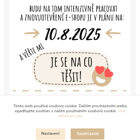
Tento web používá soubory cookie. Dalším procházením webu
vyjadřujete souhlas s naším používáním souborů cookie.
Více
informací zde
Souhlasím
Nastavení