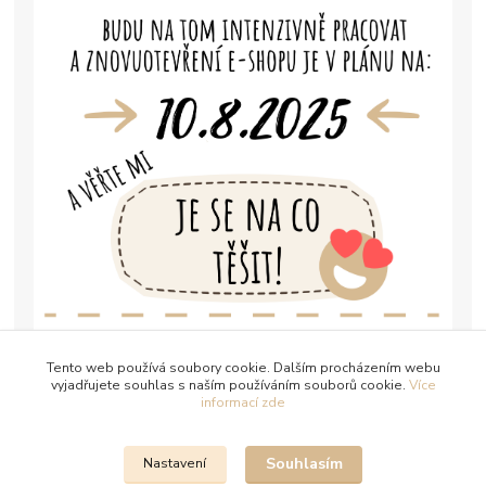
Tento web používá soubory cookie. Dalším procházením webu
vyjadřujete souhlas s naším používáním souborů cookie.
Více
informací zde
Souhlasím
Nastavení