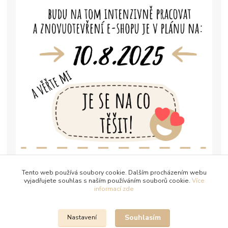
Tento web používá soubory cookie. Dalším procházením webu
vyjadřujete souhlas s naším používáním souborů cookie.
Více
informací zde
Souhlasím
Nastavení