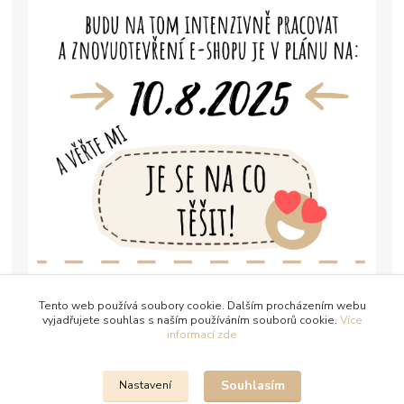
Tento web používá soubory cookie. Dalším procházením webu
vyjadřujete souhlas s naším používáním souborů cookie.
Více
informací zde
Souhlasím
Nastavení