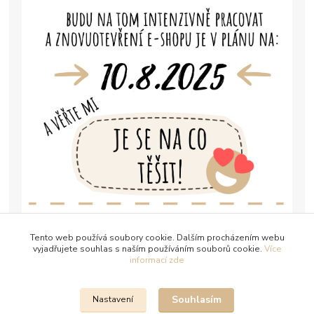
Tento web používá soubory cookie. Dalším procházením webu
vyjadřujete souhlas s naším používáním souborů cookie.
Více
informací zde
Souhlasím
Nastavení