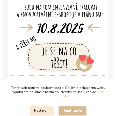
Tento web používá soubory cookie. Dalším procházením webu
vyjadřujete souhlas s naším používáním souborů cookie.
Více
informací zde
Souhlasím
Nastavení