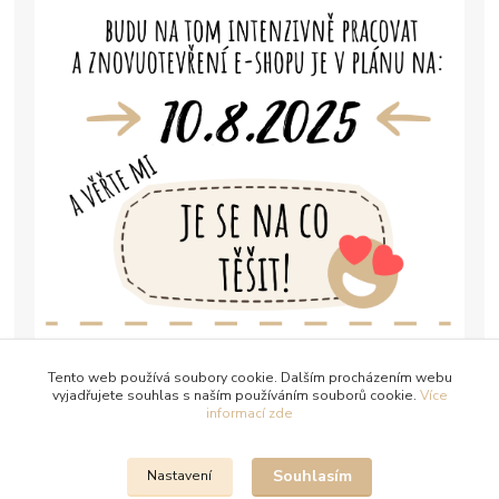
Tento web používá soubory cookie. Dalším procházením webu
vyjadřujete souhlas s naším používáním souborů cookie.
Více
informací zde
Souhlasím
Nastavení