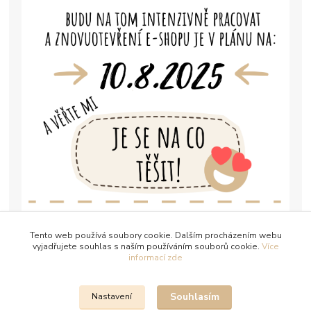
Tento web používá soubory cookie. Dalším procházením webu
vyjadřujete souhlas s naším používáním souborů cookie.
Více
informací zde
Souhlasím
Nastavení