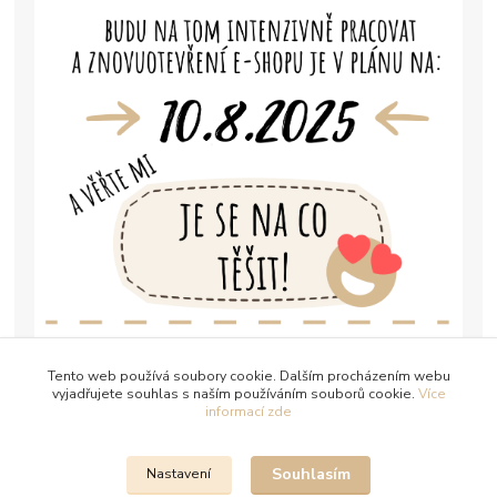
Tento web používá soubory cookie. Dalším procházením webu
vyjadřujete souhlas s naším používáním souborů cookie.
Více
informací zde
Souhlasím
Nastavení