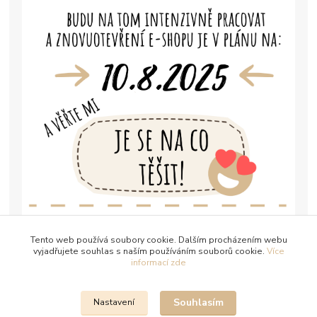
Tento web používá soubory cookie. Dalším procházením webu
vyjadřujete souhlas s naším používáním souborů cookie.
Více
informací zde
Souhlasím
Nastavení