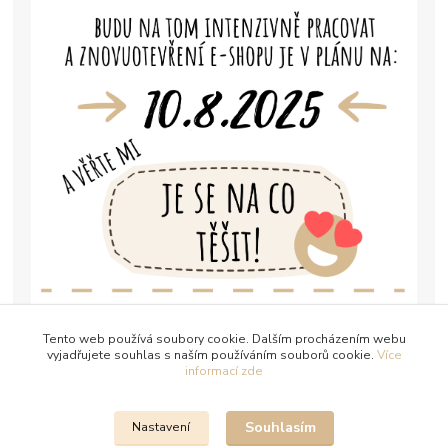
Tento web používá soubory cookie. Dalším procházením webu
vyjadřujete souhlas s naším používáním souborů cookie.
Více
informací zde
Souhlasím
Nastavení