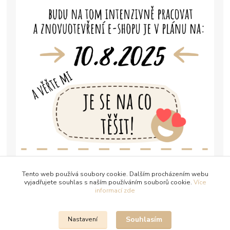
Tento web používá soubory cookie. Dalším procházením webu
vyjadřujete souhlas s naším používáním souborů cookie.
Více
informací zde
Souhlasím
Nastavení