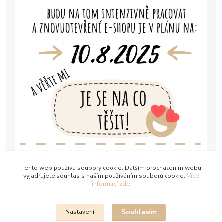
Tento web používá soubory cookie. Dalším procházením webu
vyjadřujete souhlas s naším používáním souborů cookie.
Více
informací zde
Souhlasím
Nastavení