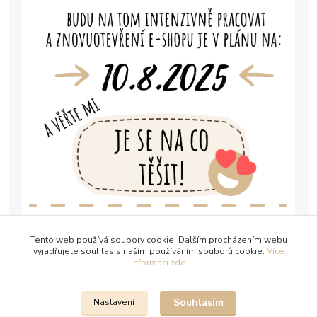
Tento web používá soubory cookie. Dalším procházením webu
vyjadřujete souhlas s naším používáním souborů cookie.
Více
informací zde
Souhlasím
Nastavení