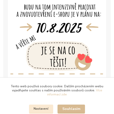
Tento web používá soubory cookie. Dalším procházením webu
vyjadřujete souhlas s naším používáním souborů cookie.
Více
informací zde
Souhlasím
Nastavení