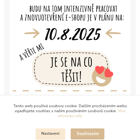
Tento web používá soubory cookie. Dalším procházením webu
vyjadřujete souhlas s naším používáním souborů cookie.
Více
informací zde
Souhlasím
Nastavení