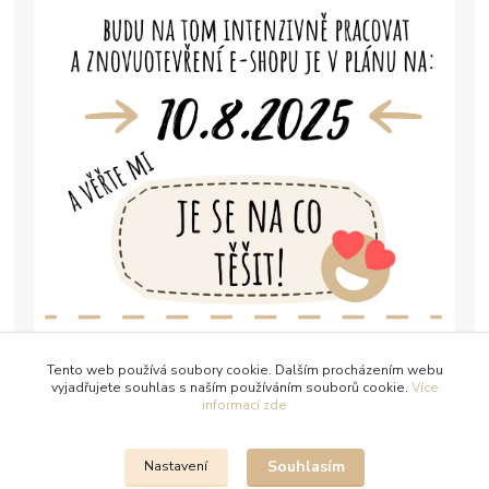
Tento web používá soubory cookie. Dalším procházením webu
vyjadřujete souhlas s naším používáním souborů cookie.
Více
informací zde
Souhlasím
Nastavení