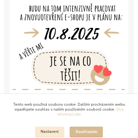
Tento web používá soubory cookie. Dalším procházením webu
vyjadřujete souhlas s naším používáním souborů cookie.
Více
informací zde
Souhlasím
Nastavení